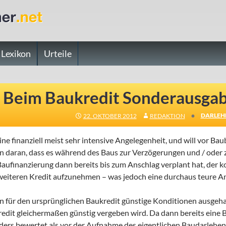
Lexikon
Urteile
Beim Baukredit Sonderausga
•
DARLEH
22. OKTOBER 2012
REDAKTION
ine finanziell meist sehr intensive Angelegenheit, und will vor B
 daran, dass es während des Baus zur Verzögerungen und / oder
aufinanzierung dann bereits bis zum Anschlag verplant hat, der k
eiteren Kredit aufzunehmen – was jedoch eine durchaus teure A
n für den ursprünglichen Baukredit günstige Konditionen ausgeha
Kredit gleichermaßen günstig vergeben wird. Da dann bereits ein
ers bewertet als vor der Aufnahme des eigentlichen Baudarlehen