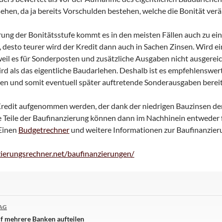
ehen, da ja bereits Vorschulden bestehen, welche die Bonität ver
ung der Bonitätsstufe kommt es in den meisten Fällen auch zu ei
, desto teurer wird der Kredit dann auch in Sachen Zinsen. Wird
weil es für Sonderposten und zusätzliche Ausgaben nicht ausgereic
ird als das eigentliche Baudarlehen. Deshalb ist es empfehlenswer
sen und somit eventuell später auftretende Sonderausgaben berei
Kredit aufgenommen werden, der dank der niedrigen Bauzinsen der
e Teile der Baufinanzierung können dann im Nachhinein entweder 
Einen
Budgetrechner
und weitere Informationen zur Baufinanzierun
zierungsrechner.net/baufinanzierungen/
AG
n
f mehrere Banken aufteilen