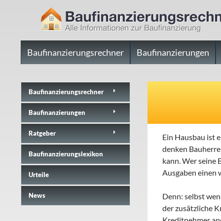
ZUM INHALT SPRINGEN
Suchen
Baufinanzierungsrechner.net
Baufinanzierungsrechner
Baufinanzierungen
Alle Infos zur Baufinanzierung
Baufinanzierungs­rechner
Baufinanzierungen
Ratgeber
Ein Hausbau ist e
denken Bauherren
Baufinanzierungslexikon
kann.
Wer seine B
Ausgaben einen w
Urteile
News
Denn: selbst wen
der zusätzliche 
Kreditnehmer and