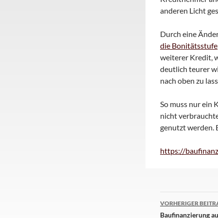
anderen Licht ges
Durch eine Änder
die Bonitätsstufe
weiterer Kredit, 
deutlich teurer w
nach oben zu las
So muss nur ein 
nicht verbraucht
genutzt werden. 
https://baufinan
Beitrags-
VORHERIGER BEITR
Navigatio
Baufinanzierung au