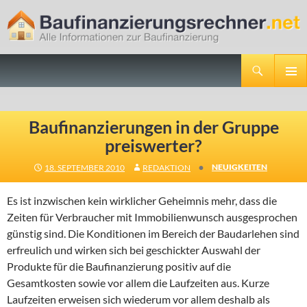
Suchen
Baufinanzierungsrechner.net
ZUM
PRIMÄR
INHALT
MENÜ
SPRINGEN
Baufinanzierungen in der Gruppe
preiswerter?
•
NEUIGKEITEN
18. SEPTEMBER 2010
REDAKTION
Es ist inzwischen kein wirklicher Geheimnis mehr, dass die
Zeiten für Verbraucher mit Immobilienwunsch ausgesprochen
günstig sind. Die Konditionen im Bereich der Baudarlehen sind
erfreulich und wirken sich bei geschickter Auswahl der
Produkte für die Baufinanzierung positiv auf die
Gesamtkosten sowie vor allem die Laufzeiten aus. Kurze
Laufzeiten erweisen sich wiederum vor allem deshalb als