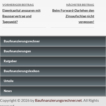
Beitrags-
VORHERIGER BEITRAG
NÄCHSTER BEITRAG
Navigation
Eigenkapital ansparen mit
Beim Forward-Darlehen den
Bausparvertrag und
Zinsaufschlag nicht
Tagesgeld?
vergessen!
Baufinanzierungs­rechner
Baufinanzierungen
Ratgeber
Baufinanzierungslexikon
Urteile
News
Copyright © 2026 by
Baufinanzierungsrechner.net
. All Rights
reserved.