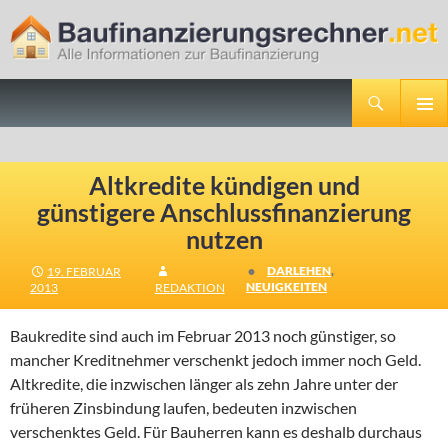
Suchen
Baufinanzierungsrechner.net
ZUM
PRIMÄR
INHALT
MENÜ
SPRINGEN
Altkredite kündigen und
günstigere Anschlussfinanzierung
nutzen
•
DARLEHEN
,
19. FEBRUAR
NEUIGKEITEN
2013
REDAKTION
Baukredite sind auch im Februar 2013 noch günstiger, so
mancher Kreditnehmer verschenkt jedoch immer noch Geld.
Altkredite, die inzwischen länger als zehn Jahre unter der
früheren Zinsbindung laufen, bedeuten inzwischen
verschenktes Geld.
Für Bauherren kann es deshalb durchaus