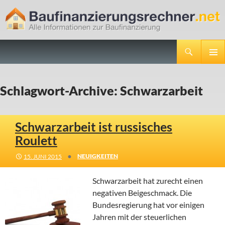
Suchen
Baufinanzierungsrechner.net
ZUM
PRIMÄR
INHALT
MENÜ
SPRINGEN
Schlagwort-Archive: Schwarzarbeit
Schwarzarbeit ist russisches
Roulett
•
NEUIGKEITEN
15. JUNI 2015
Schwarzarbeit hat zurecht einen
negativen Beigeschmack. Die
Bundesregierung hat vor einigen
Jahren mit der steuerlichen