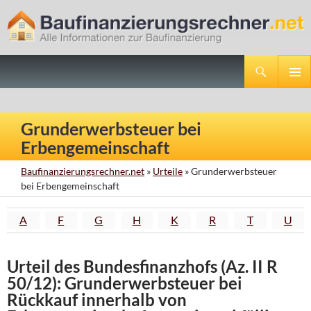
Suchen
Baufinanzierungsrechner.net
ZUM
PRIMÄR
INHALT
MENÜ
SPRINGEN
Grunderwerbsteuer bei
Erbengemeinschaft
Baufinanzierungsrechner.net
»
Urteile
» Grunderwerbsteuer
bei Erbengemeinschaft
A
F
G
H
K
R
T
U
Urteil des Bundesfinanzhofs (Az. II R
50/12): Grunderwerbsteuer bei
Rückkauf innerhalb von