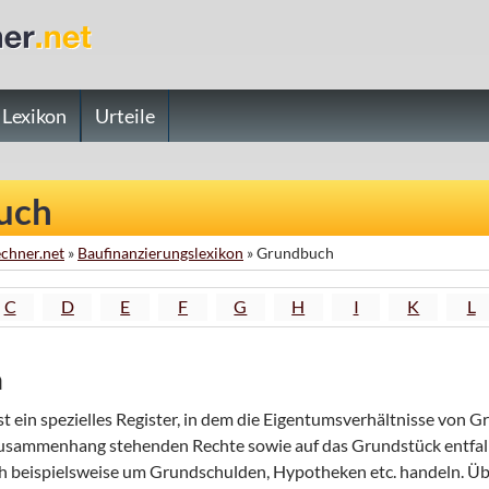
Lexikon
Urteile
uch
chner.net
»
Baufinanzierungslexikon
» Grundbuch
C
D
E
F
G
H
I
K
L
h
t ein spezielles Register, in dem die Eigentumsverhältnisse von 
sammenhang stehenden Rechte sowie auf das Grundstück entfall
ch beispielsweise um Grundschulden, Hypotheken etc. handeln. Ü