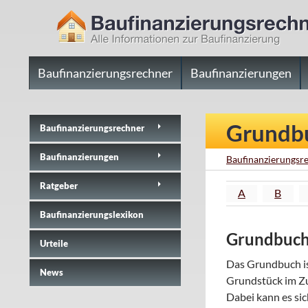
ZUM INHALT SPRINGEN
Suchen
Baufinanzierungsrechner.net
Baufinanzierungsrechner
Baufinanzierungen
Alle Infos zur Baufinanzierung
Grundb
Baufinanzierungs­rechner
Baufinanzierungen
Baufinanzierungsre
Ratgeber
A
B
Baufinanzierungslexikon
Grundbuc
Urteile
Das Grundbuch is
News
Grundstück im Zu
Dabei kann es si